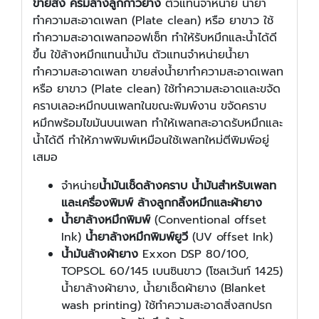
ขายส่ง ครีมล้างลูกกาวยาง
ตัวแทนจำหน่าย น้ำยา
ทำความสะอาดเพลท (Plate clean) หรือ ยาขาว ใช้
ทำความสะอาดเพลทออฟเซ็ท ทำให้รับหมึกและน้ำได้ดี
ขึ้น ใข้ล้างหมึกแทนน้ำมัน ตัวแทนจำหน่ายน้ำยา
ทำความสะอาดเพลท ขายส่งน้ำยาทำความสะอาดเพลท
หรือ ยาขาว (Plate clean) ใช้ทำความสะอาดและขจัด
คราบเลอะหมึกบนเพลทในขณะพิมพ์งาน ขจัดคราบ
หมึกพร้อมไขมันบนเพลท ทำให้เพลทสะอาดรับหมึกและ
น้ำได้ดี ทำให้ภาพพิมพ์เหมือนใช้เพลทใหม่ตีพิมพ์อยู่
เสมอ
จำหน่าย
น้ำมันเช็ดล้างคราบ น้ำมันสำหรับเพลท
และเครื่องพิมพ์ ล้างลูกกลิ้งหมึกและผ้ายาง
น้ำยาล้างหมึกพิมพ์
(Conventional offset
Ink)
น้ำยาล้างหมึกพิมพ์ยูวี
(UV offset Ink)
น้ำมันล้างผ้ายาง
Exxon DSP 80/100,
TOPSOL 60/145 เบนซินขาว (โซลเว้นท์ 1425)
น้ำยาล้างผ้ายาง, น้ำยาเช็ดผ้ายาง (Blanket
wash printing) ใช้ทำความสะอาดสิ่งสกปรก