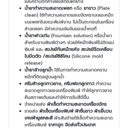
และคราบตกค้างฝังลึกในผ้ายาง
น้ำยาทำความสะอาดเพลท
หรือ
ยาขาว
(Plate
clean) ใช้ทำความสะอาดและขจัดคราบเลอะหมึก
บนเพลทในขณะพิมพ์งาน ไม่เป็นตะกอนในเครื่อง
ล้างเพลท มีค่าความเข้มข้นของน้ำคงที่
น้ำยาฟาวเท่น
(Fountain solution) หรือน้ำยา
สำหรับงานพิมพ์ต่างๆ ช่วยให้หมึกพิมพ์ไม่ติดแม่
พิมพ์ และ
สเปรย์กันหมึกแห้ง สเปรย์ฉีดเคลือบ
ใบมีดตัด /สเปรย์ซิลิโคน
(Silicone mold
release)
น้ำยาล้างลูกน้ำ
ใช้ในการทำความสะอาดคราบ
หมึกที่ติดอยู่บนลูกน้ำ
ครีมล้างลูกกาวยาง, ครีมฟอกลูกกาว
ทำความ
สะอาดลูกกาวของเครื่องพิมพ์ ทำให้ลูกกาวยาง
คืนสภาพเดิมและทำให้การรับสีดีขึ้น
จำหน่ายส่ง
ผ้าเช็ดทำความสะอาดเครื่องจักร
ขายส่ง
ผ้าเช็ดเครื่องพิมพ์ ผ้าชิ้นขาว ผ้าเย็บวน
เศษผ้ายูสคละสี
ผ้าเส้นด้ายใช้เช็ดทำความสะอาด
เครื่องพิมพ์
ราคาถูก จัดส่งทั่วประเทศ