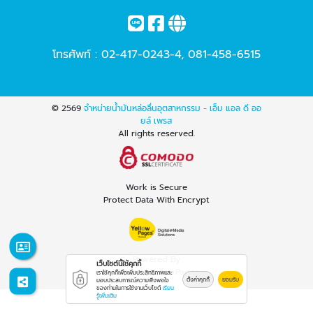
โทรศัพท์ :
02-417-0243-4
,
081-458-6515
© 2569
จำหน่ายน้ำมันหล่อลื่นอุตสาหกรรม - เอ็ม แอล ดี ออ
ยล์ เพรส
All rights reserved.
Work is Secure
Protect Data With Encrypt
Powered By
เว็บไซต์นี้ใช้คุกกี้
Thailand YellowPages
เราใช้คุกกี้เพื่อเพิ่มประสิทธิภาพและ
ตั้งค่าคุกกี้
ยอมรับ
มอบประสบการณ์ความพึงพอใจ
ของท่านในการใช้งานเว็บไซต์
เรียน
รู้เพิ่มเติม